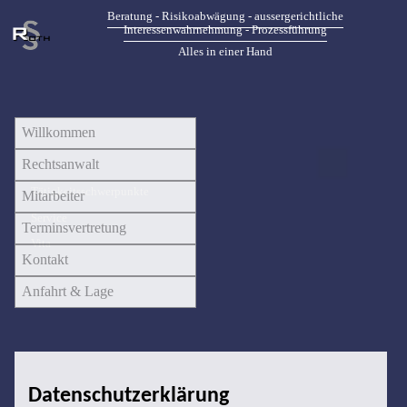
Beratung - Risikoabwägung - aussergerichtliche
Interessenwahrnehmung - Prozessführung
Alles in einer Hand
Willkommen
Rechtsanwalt
Tätigkeitsschwerpunkte
Mitarbeiter
Service
Terminsvertretung
Vita
Kontakt
Anfahrt & Lage
Datenschutzerklärung