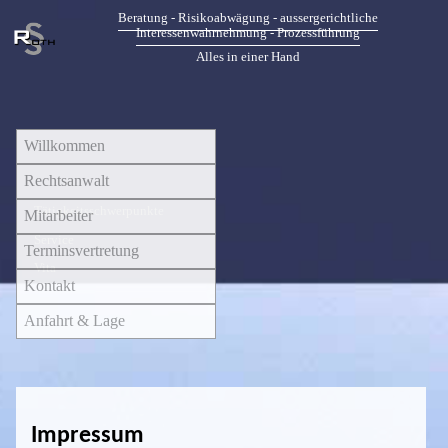
Beratung - Risikoabwägung - aussergerichtliche
Interessenwahrnehmung - Prozessführung
Alles in einer Hand
Willkommen
Rechtsanwalt
Tätigkeitsschwerpunkte
Mitarbeiter
Service
Terminsvertretung
Vita
Kontakt
Anfahrt & Lage
Impressum